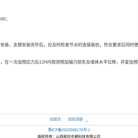
/600；
，安装，支撑安装完毕后，应及时检查节点的连接装抗，符合要求后同时
，在一次加预应力后12H内观测预加轴力损失及墙体水平位移，并复加
回首页
回到顶部
晋ICP备2022008176号-1
版权所有：
山西和信中建科技有限公司