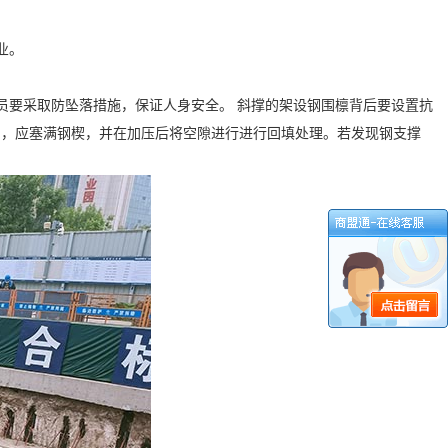
业。
员要采取防坠落措施，保证人身安全。 斜撑的架设钢围檩背后要设置抗
角，应塞满钢楔，并在加压后将空隙进行进行回填处理。若发现钢支撑