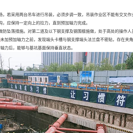
。
场，若采用两台吊车进行吊装，必须步调一致，吊装作业区不能有交叉作
钩，应保持一定向上的拉力，直到预加轴力完成。
做防坠落措施。对第二道及以下钢支撑及钢围檩施做，处于高处的操作人
装
未加预加轴力之前，发现端头卡槽与钢支撑端头法兰盘不密贴，存在夹
加轴力后，能够与基坑基面保持垂直状态。