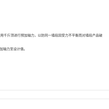
使用千斤顶进行预加轴力，以防同一墙段因受力不平衡而对墙段产品破
预加轴力至设计值。